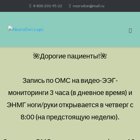
Skip
8-800-201-95-22
neyrodon@mail.ru
to
content
🌺Дорогие пациенты!🌺
Запись по ОМС на видео-ЭЭГ-
мониторинги 3 часа (в дневное время) и
ЭНМГ ноги/руки открывается в четверг с
8:00 (на предстоящую неделю).