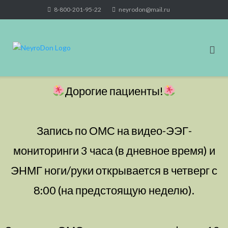
Skip
8-800-201-95-22
neyrodon@mail.ru
to
content
Дорогие пациенты!
Запись по ОМС на видео-ЭЭГ-
мониторинги 3 часа (в дневное время) и
ЭНМГ ноги/руки открывается в четверг с
8:00 (на предстоящую неделю).