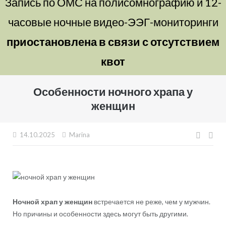
Запись по ОМС на полисомнографию и 12-
часовые ночные видео-ЭЭГ-мониторинги
приостановлена в связи с отсутствием
квот
Особенности ночного храпа у
женщин
Нави
14.10.2025
Marina
по
запи
Ночной храп у женщин
встречается не реже, чем у мужчин.
Но причины и особенности здесь могут быть другими.