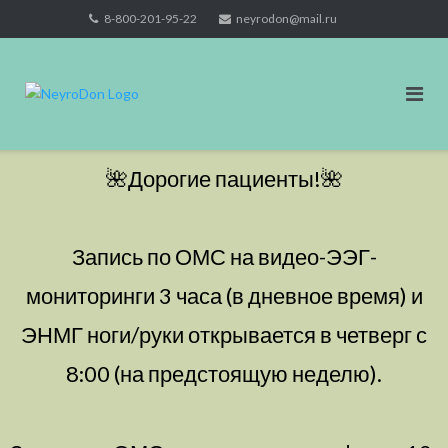
Skip
8-800-201-95-22
neyrodon@mail.ru
to
content
🌺Дорогие пациенты!🌺
Запись по ОМС на видео-ЭЭГ-
мониторинги 3 часа (в дневное время) и
ЭНМГ ноги/руки открывается в четверг с
8:00 (на предстоящую неделю).