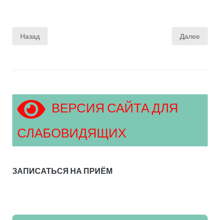
Пагинация
Назад
Далее
записей
ВЕРСИЯ САЙТА ДЛЯ
СЛАБОВИДЯЩИХ
ЗАПИСАТЬСЯ НА ПРИЁМ