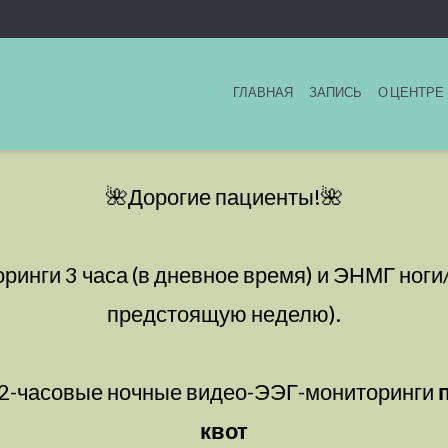
ГЛАВНАЯ
ЗАПИСЬ
О ЦЕНТРЕ
🌺Дорогие пациенты!🌺
нги 3 часа (в дневное время) и ЭНМГ ноги/р
предстоящую неделю).
12-часовые ночные видео-ЭЭГ-мониторинги
квот