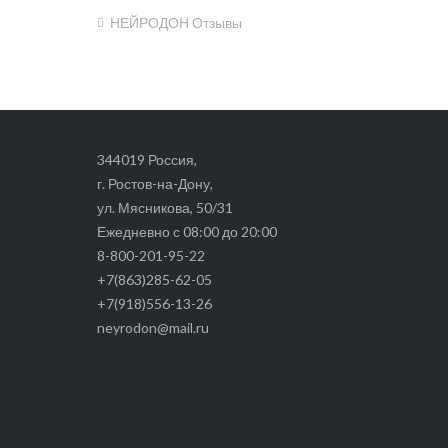
НЕЙРОДОН Отзывы
Навигация
по
записям
344019 Россия,
г. Ростов-на-Дону,
ул. Мясникова, 50/31
Ежедневно с 08:00 до 20:00
8-800-201-95-22
+7(863)285-62-05
+7(918)556-13-26
neyrodon@mail.ru