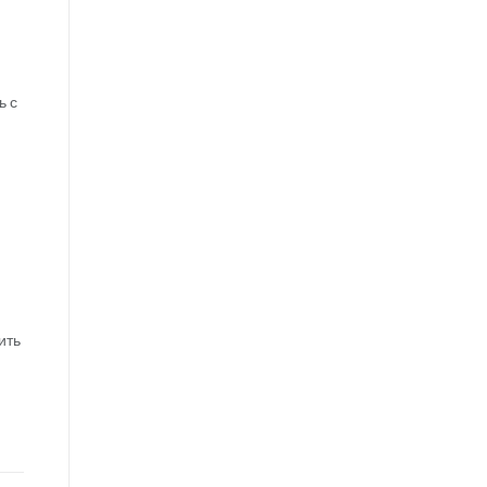
ь с
ить