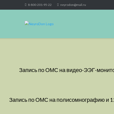
Skip
8-800-201-95-22
neyrodon@mail.ru
to
content
Запись по ОМС на видео-ЭЭГ-монитори
Запись по ОМС на полисомнографию и 