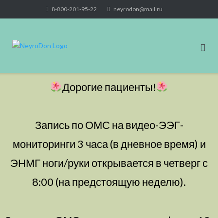
Skip
8-800-201-95-22
neyrodon@mail.ru
to
content
Дорогие пациенты!
Запись по ОМС на видео-ЭЭГ-
мониторинги 3 часа (в дневное время) и
ЭНМГ ноги/руки открывается в четверг с
8:00 (на предстоящую неделю).