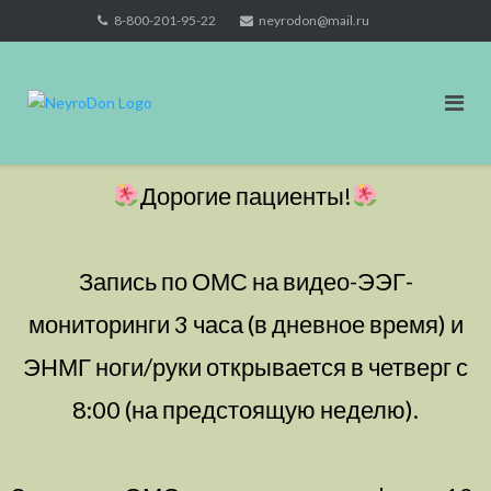
Skip
8-800-201-95-22
neyrodon@mail.ru
to
content
Дорогие пациенты!
Запись по ОМС на видео-ЭЭГ-
мониторинги 3 часа (в дневное время) и
ЭНМГ ноги/руки открывается в четверг с
8:00 (на предстоящую неделю).