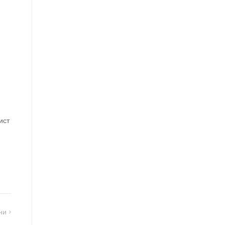
ист
ни