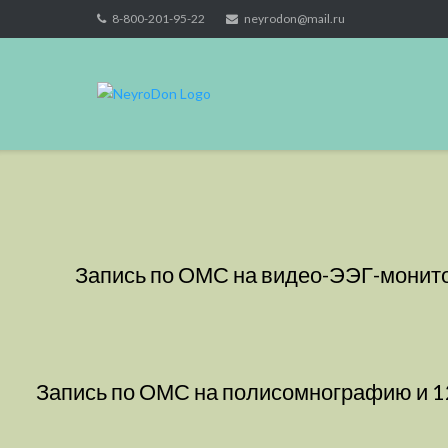
Skip
8-800-201-95-22
neyrodon@mail.ru
to
content
Запись по ОМС на видео-ЭЭГ-монитори
Запись по ОМС на полисомнографию и 