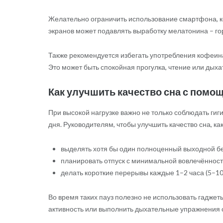
Желательно ограничить использование смартфона, ко
экранов может подавлять выработку мелатонина – гор
Также рекомендуется избегать употребления кофеина
Это может быть спокойная прогулка, чтение или дых
Как улучшить качество сна с пом
При высокой нагрузке важно не только соблюдать гиг
дня. Руководителям, чтобы улучшить качество сна, к
выделять хотя бы один полноценный выходной бе
планировать отпуск с минимальной вовлечённост
делать короткие перерывы каждые 1–2 часа (5–10
Во время таких пауз полезно не использовать гаджет
активность или выполнить дыхательные упражнения