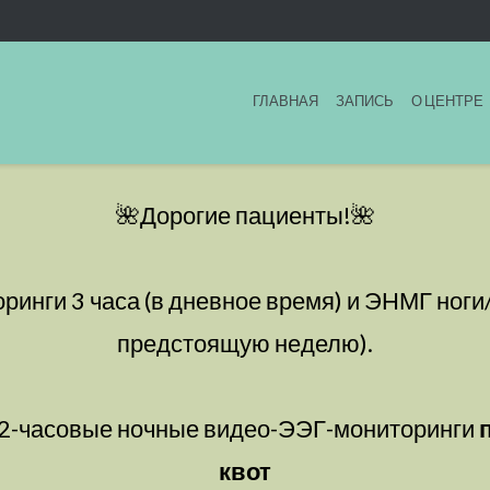
ГЛАВНАЯ
ЗАПИСЬ
О ЦЕНТРЕ
🌺Дорогие пациенты!🌺
нги 3 часа (в дневное время) и ЭНМГ ноги/р
предстоящую неделю).
12-часовые ночные видео-ЭЭГ-мониторинги
квот