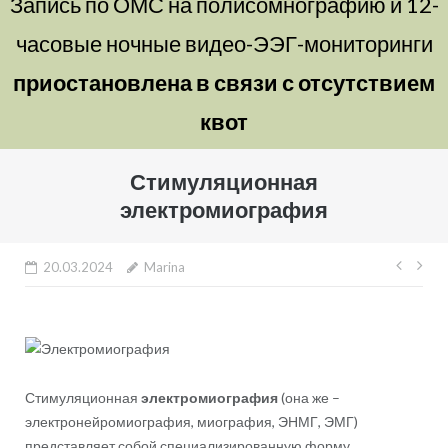
Запись по ОМС на полисомнографию и 12-
часовые ночные видео-ЭЭГ-мониторинги
приостановлена в связи с отсутствием
квот
Стимуляционная
электромиография
Нави
20.03.2024
Marina
по
запи
Стимуляционная
электромиография
(она же –
электронейромиография, миография, ЭНМГ, ЭМГ)
представляет собой специализированную форму