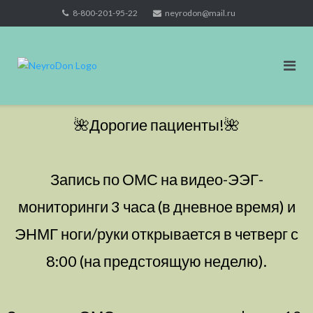
Skip
8-800-201-95-22
neyrodon@mail.ru
to
content
🌺Дорогие пациенты!🌺
Запись по ОМС на видео-ЭЭГ-
мониторинги 3 часа (в дневное время) и
ЭНМГ ноги/руки открывается в четверг с
8:00 (на предстоящую неделю).